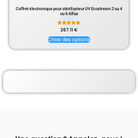
Coffret électronique pour stérilisateur UV Ecostream 2 ou 4
ou 6 Alfaa
267.11
Note
€
5.00
sur 5
Choix des options