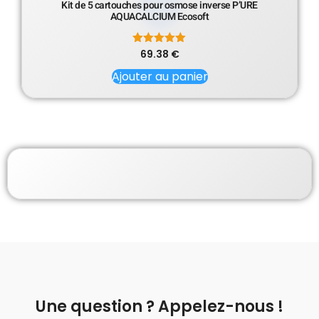
Kit de 5 cartouches pour osmose inverse P’URE
AQUACALCIUM Ecosoft
69.38
Note
€
5.00
sur 5
Ajouter au panier
Une question ? Appelez-nous !