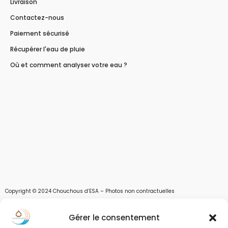
Livraison
Contactez-nous
Paiement sécurisé
Récupérer l'eau de pluie
Où et comment analyser votre eau ?
Copyright © 2024 Chouchous d’ESA – Photos non contractuelles
Les chouchous d’Esa vous apportent toutes les solutions pour récupérer l’eau de
Gérer le consentement
pluie, et des moyens pour stocker, filtrer, traiter et potabiliser l’eau d’un forage,