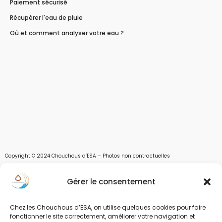
Paiement sécurisé
Récupérer l'eau de pluie
Où et comment analyser votre eau ?
Copyright © 2024 Chouchous d’ESA – Photos non contractuelles
Les chouchous d’Esa vous apportent toutes les solutions pour récupérer l’eau de
Gérer le consentement
pluie, et des moyens pour stocker, filtrer, traiter et potabiliser l’eau d’un forage,
d’un puits ou d’une source et utiliser l’eau. Parce que ESA sont les initiales de Eau,
Soleil et Air nous proposons également des équipements pour décontaminer de
Chez les Chouchous d’ESA, on utilise quelques cookies pour faire
l’air par photocatalyse ou plasma froid et des équipements solaires.
fonctionner le site correctement, améliorer votre navigation et