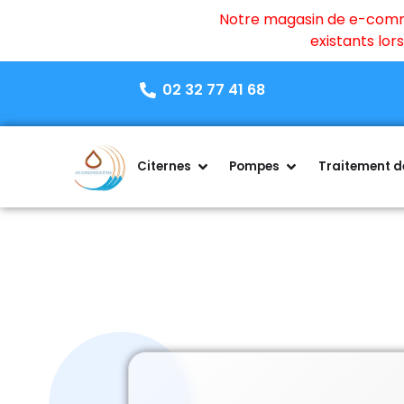
Notre magasin de e-commer
existants lo
02 32 77 41 68
Citernes
Pompes
Traitement de