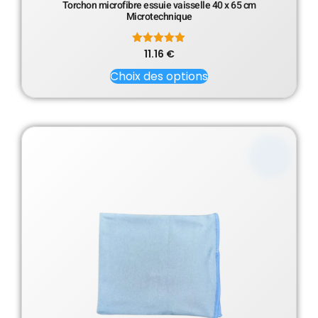
Torchon microfibre essuie vaisselle 40 x 65 cm
Microtechnique
11.16
Note
€
5.00
sur 5
Choix des options