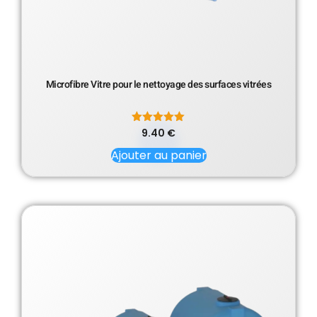
Microfibre Vitre pour le nettoyage des surfaces vitrées
9.40
Note
€
5.00
sur 5
Ajouter au panier