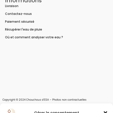
Informations
Livraison
Contactez-nous
Paiement sécurisé
Récupérer l'eau de pluie
Où et comment analyser votre eau ?
Copyright © 2024 Chouchous d’ESA – Photos non contractuelles
Les chouchous d’Esa vous apportent toutes les solutions pour récupérer l’eau de
Gérer le consentement