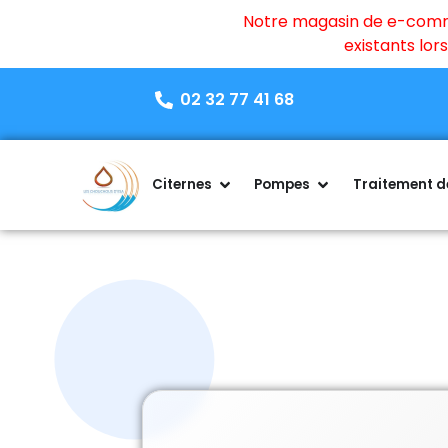
Notre magasin de e-commer
existants lo
02 32 77 41 68
Citernes
Pompes
Traitement de