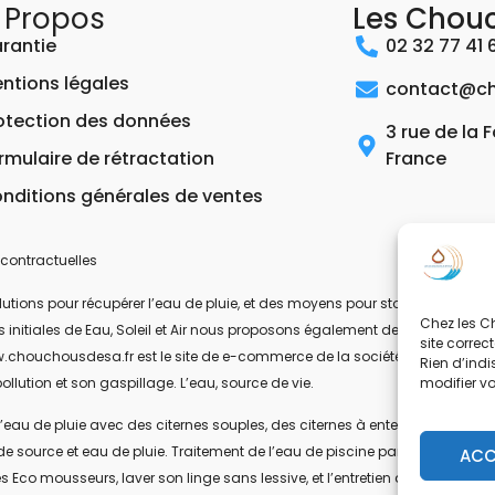
 Propos
Les Chou
rantie
02 32 77 41 
ntions légales
contact@ch
otection des données
3 rue de la 
rmulaire de rétractation
France
nditions générales de ventes
contractuelles
ons pour récupérer l’eau de pluie, et des moyens pour stocker, filtrer, trait
Chez les Ch
 les initiales de Eau, Soleil et Air nous proposons également des équipeme
site correc
.chouchousdesa.fr est le site de e-commerce de la société ESA Evolutions
Rien d’indi
modifier v
ollution et son gaspillage. L’eau, source de vie.
’eau de pluie avec des citernes souples, des citernes à enterrer, ou des citer
de source et eau de pluie. Traitement de l’eau de piscine par UV-C. Les pom
ACC
s Eco mousseurs, laver son linge sans lessive, et l’entretien de la maison