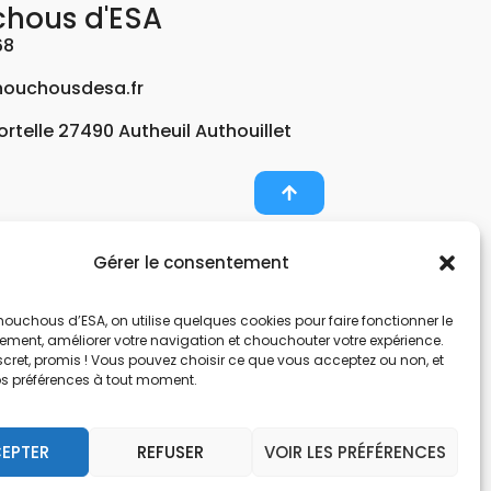
chous d'ESA
68
ouchousdesa.fr
Fortelle 27490 Autheuil Authouillet
Gérer le consentement
er et potabiliser l’eau d’un forage, d’un puits ou
ouchous d’ESA, on utilise quelques cookies pour faire fonctionner le
nts pour décontaminer de l’air par photocatalyse
tement, améliorer votre navigation et chouchouter votre expérience.
, une entreprise Normande au service de l’eau.
scret, promis ! Vous pouvez choisir ce que vous acceptez ou non, et
os préférences à tout moment.
nes hors sol. Filtration et potabilisation par
pes et gestionnaire d’eau. Anticalcaire, clarifier
EPTER
REFUSER
VOIR LES PRÉFÉRENCES
 et de locaux avec des microfibres.