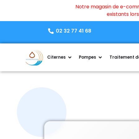
Notre magasin de e-commer
existants lo
02 32 77 41 68
Citernes
Pompes
Traitement de