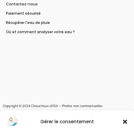
Contactez-nous
Paiement sécurisé
Récupérer l'eau de pluie
Où et comment analyser votre eau ?
Copyright © 2024 Chouchous d’ESA – Photos non contractuelles
Les chouchous d’Esa vous apportent toutes les solutions pour récupérer l’eau de
Gérer le consentement
pluie, et des moyens pour stocker, filtrer, traiter et potabiliser l’eau d’un forage,
d’un puits ou d’une source et utiliser l’eau. Parce que ESA sont les initiales de Eau,