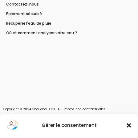
Contactez-nous
Paiement sécurisé
Récupérer l'eau de pluie
Où et comment analyser votre eau ?
Copyright © 2024 Chouchous d’ESA – Photos non contractuelles
Les chouchous d’Esa vous apportent toutes les solutions pour récupérer l’eau de
Gérer le consentement
pluie, et des moyens pour stocker, filtrer, traiter et potabiliser l’eau d’un forage,
d’un puits ou d’une source et utiliser l’eau. Parce que ESA sont les initiales de Eau,