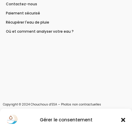
Contactez-nous
Paiement sécurisé
Récupérer l'eau de pluie
Où et comment analyser votre eau ?
Copyright © 2024 Chouchous d’ESA – Photos non contractuelles
Les chouchous d’Esa vous apportent toutes les solutions pour récupérer l’eau de
Gérer le consentement
pluie, et des moyens pour stocker, filtrer, traiter et potabiliser l’eau d’un forage,
d’un puits ou d’une source et utiliser l’eau. Parce que ESA sont les initiales de Eau,