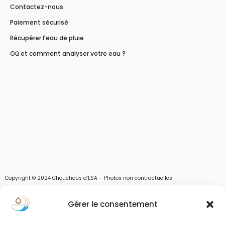
Contactez-nous
Paiement sécurisé
Récupérer l'eau de pluie
Où et comment analyser votre eau ?
Copyright © 2024 Chouchous d’ESA – Photos non contractuelles
Les chouchous d’Esa vous apportent toutes les solutions pour récupérer l’eau de
Gérer le consentement
pluie, et des moyens pour stocker, filtrer, traiter et potabiliser l’eau d’un forage,
d’un puits ou d’une source et utiliser l’eau. Parce que ESA sont les initiales de Eau,