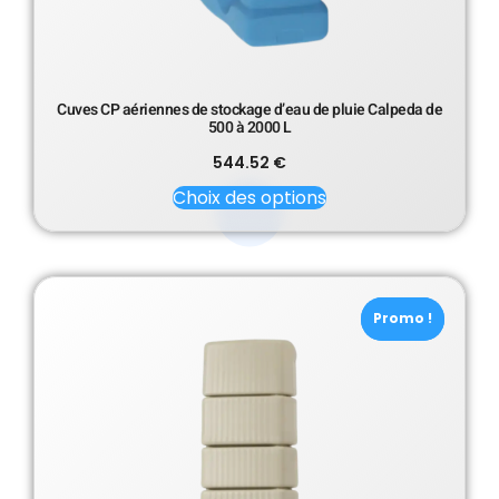
Cuves CP aériennes de stockage d’eau de pluie Calpeda de
500 à 2000 L
544.52
€
Choix des options
Promo !
Promo !