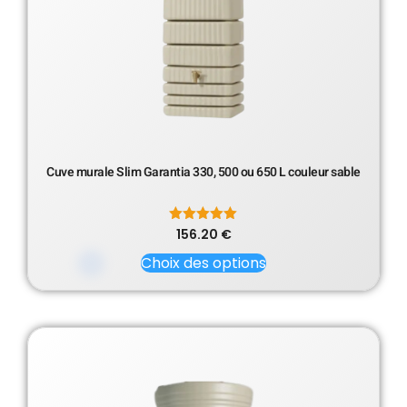
Cuve murale Slim Garantia 330, 500 ou 650 L couleur sable
156.20
Note
€
5.00
sur 5
Choix des options