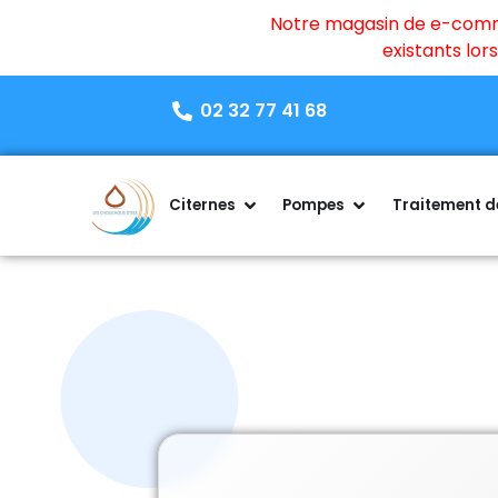
Notre magasin de e-commer
existants lo
02 32 77 41 68
Citernes
Pompes
Traitement de