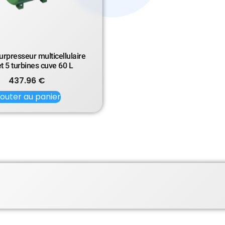
rpresseur multicellulaire
t 5 turbines cuve 60 L
437.96
€
jouter au panier