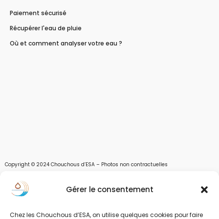
Paiement sécurisé
Récupérer l'eau de pluie
Où et comment analyser votre eau ?
Copyright © 2024 Chouchous d’ESA – Photos non contractuelles
Les chouchous d’Esa vous apportent toutes les solutions pour récupérer l’eau de
Gérer le consentement
pluie, et des moyens pour stocker, filtrer, traiter et potabiliser l’eau d’un forage,
d’un puits ou d’une source et utiliser l’eau. Parce que ESA sont les initiales de Eau,
Soleil et Air nous proposons également des équipements pour décontaminer de
Chez les Chouchous d’ESA, on utilise quelques cookies pour faire