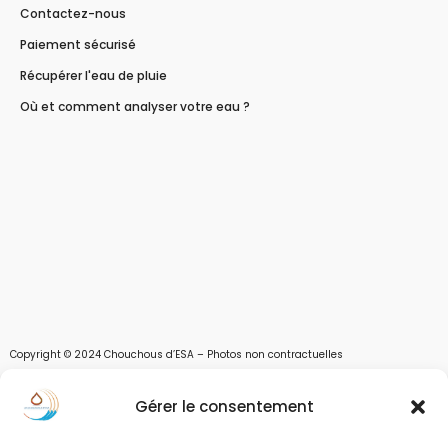
Contactez-nous
Paiement sécurisé
Récupérer l'eau de pluie
Où et comment analyser votre eau ?
Copyright © 2024 Chouchous d’ESA – Photos non contractuelles
Les chouchous d’Esa vous apportent toutes les solutions pour récupérer l’eau de
Gérer le consentement
pluie, et des moyens pour stocker, filtrer, traiter et potabiliser l’eau d’un forage,
d’un puits ou d’une source et utiliser l’eau. Parce que ESA sont les initiales de Eau,