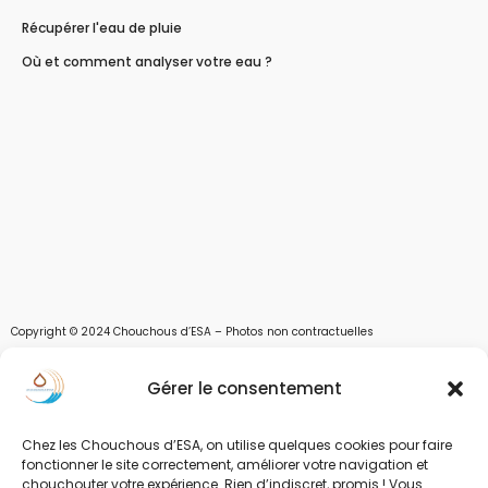
Récupérer l'eau de pluie
Où et comment analyser votre eau ?
Copyright © 2024 Chouchous d’ESA – Photos non contractuelles
Les chouchous d’Esa vous apportent toutes les solutions pour récupérer l’eau de
Gérer le consentement
pluie, et des moyens pour stocker, filtrer, traiter et potabiliser l’eau d’un forage,
d’un puits ou d’une source et utiliser l’eau. Parce que ESA sont les initiales de Eau,
Soleil et Air nous proposons également des équipements pour décontaminer de
Chez les Chouchous d’ESA, on utilise quelques cookies pour faire
l’air par photocatalyse ou plasma froid et des équipements solaires.
fonctionner le site correctement, améliorer votre navigation et
chouchouter votre expérience. Rien d’indiscret, promis ! Vous
www.chouchousdesa.fr est le site de e-commerce de la société ESA Evolutions,