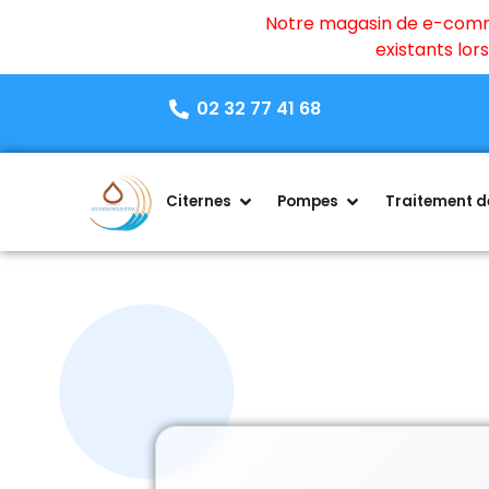
Notre magasin de e-commer
existants lo
02 32 77 41 68
Citernes
Pompes
Traitement de