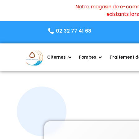
Notre magasin de e-commer
existants lo
02 32 77 41 68
Citernes
Pompes
Traitement de