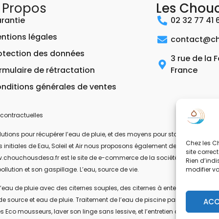
 Propos
Les Chou
rantie
02 32 77 41 
ntions légales
contact@ch
otection des données
3 rue de la 
rmulaire de rétractation
France
nditions générales de ventes
contractuelles
ons pour récupérer l’eau de pluie, et des moyens pour stocker, filtrer, trait
Chez les Ch
 les initiales de Eau, Soleil et Air nous proposons également des équipeme
site correc
.chouchousdesa.fr est le site de e-commerce de la société ESA Evolutions
Rien d’indi
modifier v
ollution et son gaspillage. L’eau, source de vie.
’eau de pluie avec des citernes souples, des citernes à enterrer, ou des citer
de source et eau de pluie. Traitement de l’eau de piscine par UV-C. Les pom
ACC
s Eco mousseurs, laver son linge sans lessive, et l’entretien de la maison