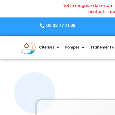
Notre magasin de e-commer
existants lo
02 32 77 41 68
Citernes
Pompes
Traitement de