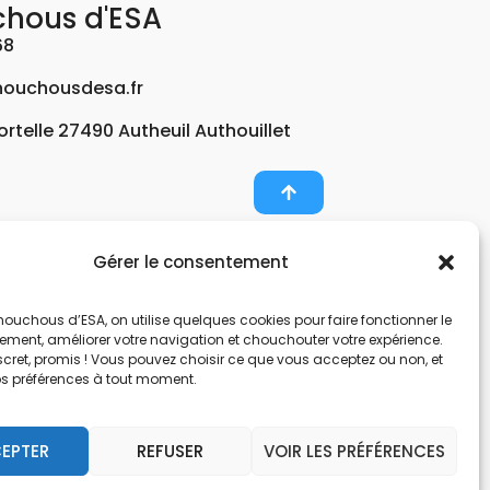
chous d'ESA
68
ouchousdesa.fr
Fortelle 27490 Autheuil Authouillet
Gérer le consentement
er et potabiliser l’eau d’un forage, d’un puits ou
ouchous d’ESA, on utilise quelques cookies pour faire fonctionner le
nts pour décontaminer de l’air par photocatalyse
tement, améliorer votre navigation et chouchouter votre expérience.
, une entreprise Normande au service de l’eau.
scret, promis ! Vous pouvez choisir ce que vous acceptez ou non, et
os préférences à tout moment.
nes hors sol. Filtration et potabilisation par
pes et gestionnaire d’eau. Anticalcaire, clarifier
EPTER
REFUSER
VOIR LES PRÉFÉRENCES
 et de locaux avec des microfibres.