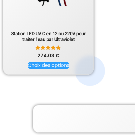
Station LED UV C en 12 ou 220V pour
traiter l’eau par Ultraviolet
274.03
Note
€
5.00
Choix des options
sur 5