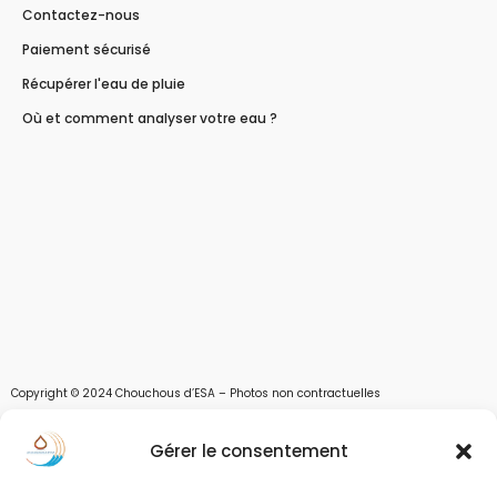
Contactez-nous
Paiement sécurisé
Récupérer l'eau de pluie
Où et comment analyser votre eau ?
Copyright © 2024 Chouchous d’ESA – Photos non contractuelles
Les chouchous d’Esa vous apportent toutes les solutions pour récupérer l’eau de
Gérer le consentement
pluie, et des moyens pour stocker, filtrer, traiter et potabiliser l’eau d’un forage,
d’un puits ou d’une source et utiliser l’eau. Parce que ESA sont les initiales de Eau,