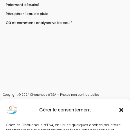
Paiement sécurisé
Récupérer l'eau de pluie
Où et comment analyser votre eau ?
Copyright © 2024 Chouchous d’ESA – Photos non contractuelles
Les chouchous d’Esa vous apportent toutes les solutions pour récupérer l’eau de
Gérer le consentement
pluie, et des moyens pour stocker, filtrer, traiter et potabiliser l’eau d’un forage,
d’un puits ou d’une source et utiliser l’eau. Parce que ESA sont les initiales de Eau,
Soleil et Air nous proposons également des équipements pour décontaminer de
Chez les Chouchous d’ESA, on utilise quelques cookies pour faire
l’air par photocatalyse ou plasma froid et des équipements solaires.