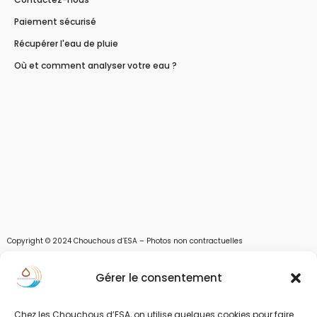
Paiement sécurisé
Récupérer l'eau de pluie
Où et comment analyser votre eau ?
Copyright © 2024 Chouchous d’ESA – Photos non contractuelles
Les chouchous d’Esa vous apportent toutes les solutions pour récupérer l’eau de
Gérer le consentement
pluie, et des moyens pour stocker, filtrer, traiter et potabiliser l’eau d’un forage,
d’un puits ou d’une source et utiliser l’eau. Parce que ESA sont les initiales de Eau,
Soleil et Air nous proposons également des équipements pour décontaminer de
Chez les Chouchous d’ESA, on utilise quelques cookies pour faire