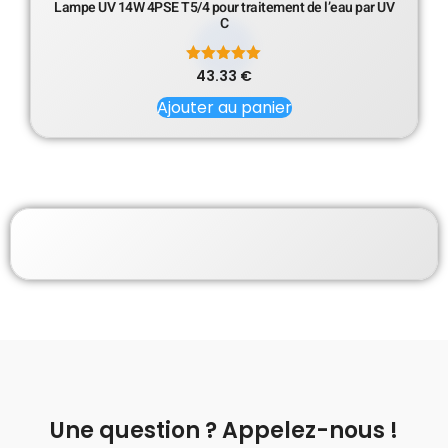
Lampe UV 14W 4PSE T5/4 pour traitement de l’eau par UV
C
43.33
Note
€
5.00
sur 5
Ajouter au panier
Une question ? Appelez-nous !