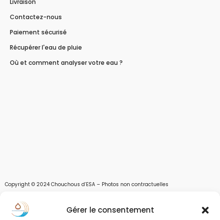
Livraison
Contactez-nous
Paiement sécurisé
Récupérer l'eau de pluie
Où et comment analyser votre eau ?
Copyright © 2024 Chouchous d’ESA – Photos non contractuelles
Les chouchous d’Esa vous apportent toutes les solutions pour récupérer l’eau de
Gérer le consentement
pluie, et des moyens pour stocker, filtrer, traiter et potabiliser l’eau d’un forage,