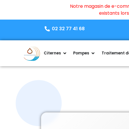
Notre magasin de e-commer
existants lo
02 32 77 41 68
Citernes
Pompes
Traitement de