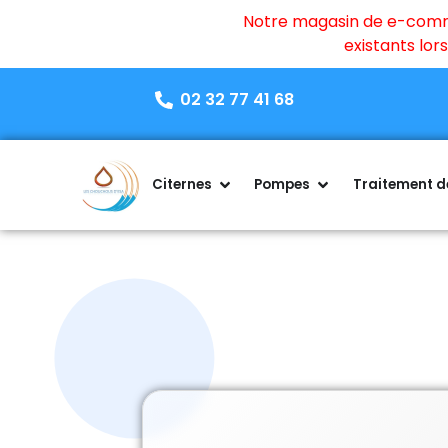
Notre magasin de e-commer
existants lo
02 32 77 41 68
Citernes
Pompes
Traitement de