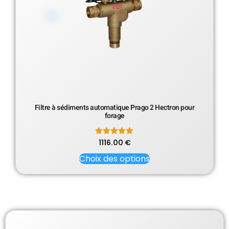
Filtre à sédiments automatique Prago 2 Hectron pour
forage
1116.00
Note
€
5.00
sur 5
Choix des options