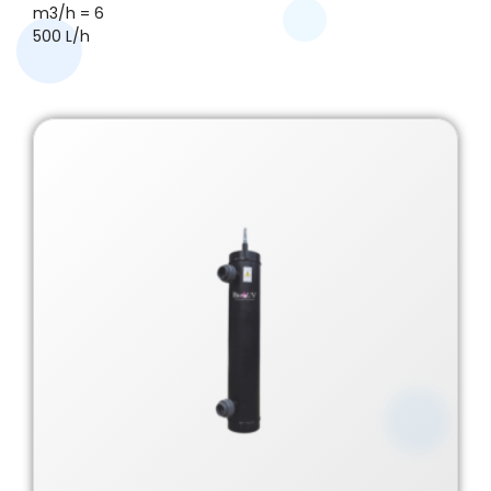
m3/h = 6
500 L/h