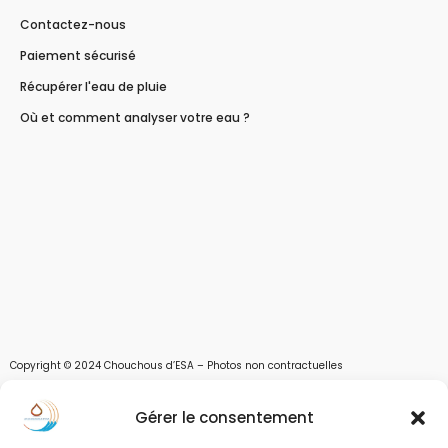
Contactez-nous
Paiement sécurisé
Récupérer l'eau de pluie
Où et comment analyser votre eau ?
Copyright © 2024 Chouchous d’ESA – Photos non contractuelles
Les chouchous d’Esa vous apportent toutes les solutions pour récupérer l’eau de
Gérer le consentement
pluie, et des moyens pour stocker, filtrer, traiter et potabiliser l’eau d’un forage,
d’un puits ou d’une source et utiliser l’eau. Parce que ESA sont les initiales de Eau,