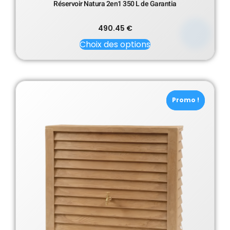
Réservoir Natura 2en1 350 L de Garantia
490.45
€
Choix des options
Promo !
Promo !